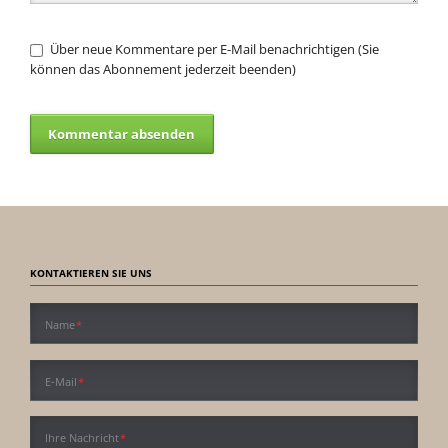
Über neue Kommentare per E-Mail benachrichtigen (Sie
können das Abonnement jederzeit beenden)
Kommentar absenden
KONTAKTIEREN SIE UNS
Pflichtfeld
Name
*
Pflichtfeld
E-Mail
*
Pflichtfeld
Ihre Nachricht
*