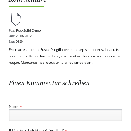
RockSolid Demo
Von:
28.06.2012
Am:
08:34
Um:
Proin ac est ipsum. Fusce fringilla pretium turpis a lobortis. In iaculis
nunc turpis. Donec lorem dolor, viverra at vestibulum nec, pulvinar vel
neque. Maecenas nec lectus urna, at euismod diam.
Einen Kommentar schreiben
Pflichtfeld
Name
*
Pflichtfeld
E-Mail (wird nicht veröffentlicht)
*